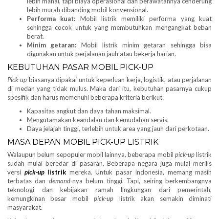
lebih mahal, tapi biaya operasional dan perawatannya cenderung
lebih murah dibanding mobil konvensional.
Performa kuat:
Mobil listrik memiliki performa yang kuat
sehingga cocok untuk yang membutuhkan mengangkat beban
berat.
Minim getaran:
Mobil listrik minim getaran sehingga bisa
digunakan untuk perjalanan jauh atau bekerja harian.
KEBUTUHAN PASAR MOBIL PICK-UP
Pick-up
biasanya dipakai untuk keperluan kerja, logistik, atau perjalanan
di medan yang tidak mulus. Maka dari itu, kebutuhan pasarnya cukup
spesifik dan harus memenuhi beberapa kriteria berikut:
Kapasitas angkut dan daya tahan maksimal.
Mengutamakan keandalan dan kemudahan servis.
Daya jelajah tinggi, terlebih untuk area yang jauh dari perkotaan.
MASA DEPAN MOBIL PICK-UP LISTRIK
Walaupun belum sepopuler mobil lainnya, beberapa mobil
pick-up
listrik
sudah mulai beredar di pasaran. Beberapa negara juga mulai merilis
versi
pick-up
listrik
mereka. Untuk pasar Indonesia, memang masih
terbatas dan
demand-
nya belum tinggi. Tapi, seiring berkembangnya
teknologi dan kebijakan ramah lingkungan dari pemerintah,
kemungkinan besar mobil
pick-up
listrik akan semakin diminati
masyarakat.