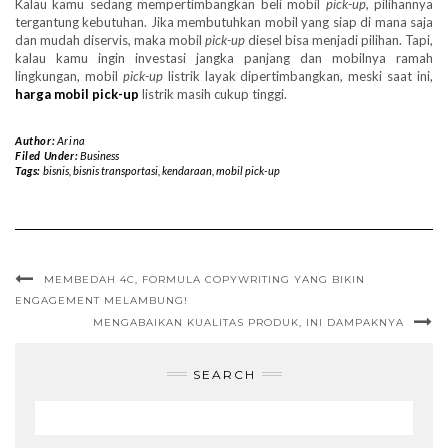
Kalau kamu sedang mempertimbangkan beli mobil
pick-up
, pilihannya
tergantung kebutuhan. Jika membutuhkan mobil yang siap di mana saja
dan mudah diservis, maka mobil
pick-up
diesel bisa menjadi pilihan. Tapi,
kalau kamu ingin investasi jangka panjang dan mobilnya ramah
lingkungan, mobil
pick-up
listrik layak dipertimbangkan, meski saat ini,
harga mobil pick-up
listrik masih cukup tinggi.
Author:
Arina
Filed Under:
Business
Tags:
bisnis
,
bisnis transportasi
,
kendaraan
,
mobil pick-up
MEMBEDAH 4C, FORMULA COPYWRITING YANG BIKIN
ENGAGEMENT MELAMBUNG!
MENGABAIKAN KUALITAS PRODUK, INI DAMPAKNYA
SEARCH