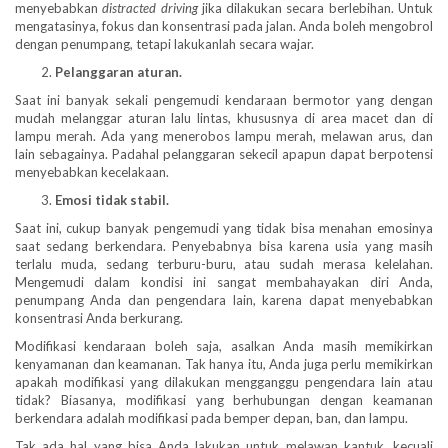
menyebabkan
distracted driving
jika dilakukan secara berlebihan. Untuk
mengatasinya, fokus dan konsentrasi pada jalan. Anda boleh mengobrol
dengan penumpang, tetapi lakukanlah secara wajar.
Pelanggaran aturan.
Saat ini banyak sekali pengemudi kendaraan bermotor yang dengan
mudah melanggar aturan lalu lintas, khususnya di area macet dan di
lampu merah. Ada yang menerobos lampu merah, melawan arus, dan
lain sebagainya. Padahal pelanggaran sekecil apapun dapat berpotensi
menyebabkan kecelakaan.
Emosi tidak stabil.
Saat ini, cukup banyak pengemudi yang tidak bisa menahan emosinya
saat sedang berkendara. Penyebabnya bisa karena usia yang masih
terlalu muda, sedang terburu-buru, atau sudah merasa kelelahan.
Mengemudi dalam kondisi ini sangat membahayakan diri Anda,
penumpang Anda dan pengendara lain, karena dapat menyebabkan
konsentrasi Anda berkurang.
Modifikasi kendaraan boleh saja, asalkan Anda masih memikirkan
kenyamanan dan keamanan. Tak hanya itu, Anda juga perlu memikirkan
apakah modifikasi yang dilakukan mengganggu pengendara lain atau
tidak? Biasanya, modifikasi yang berhubungan dengan keamanan
berkendara adalah modifikasi pada bemper depan, ban, dan lampu.
Tak ada hal yang bisa Anda lakukan untuk melawan kantuk, kecuali