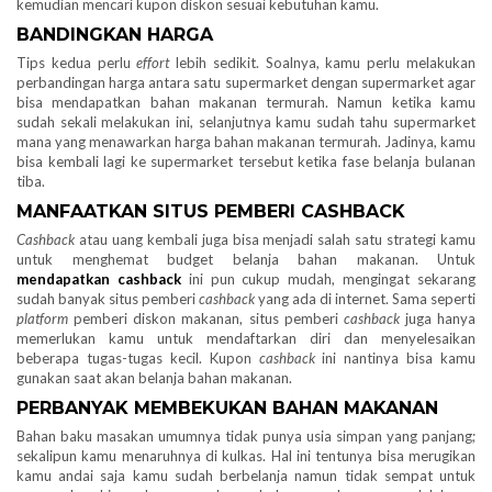
kemudian mencari kupon diskon sesuai kebutuhan kamu.
BANDINGKAN HARGA
Tips kedua perlu
effort
lebih sedikit. Soalnya, kamu perlu melakukan
perbandingan harga antara satu supermarket dengan supermarket agar
bisa mendapatkan bahan makanan termurah. Namun ketika kamu
sudah sekali melakukan ini, selanjutnya kamu sudah tahu supermarket
mana yang menawarkan harga bahan makanan termurah. Jadinya, kamu
bisa kembali lagi ke supermarket tersebut ketika fase belanja bulanan
tiba.
MANFAATKAN SITUS PEMBERI CASHBACK
Cashback
atau uang kembali juga bisa menjadi salah satu strategi kamu
untuk menghemat budget belanja bahan makanan. Untuk
mendapatkan cashback
ini pun cukup mudah, mengingat sekarang
sudah banyak situs pemberi
cashback
yang ada di internet. Sama seperti
platform
pemberi diskon makanan, situs pemberi
cashback
juga hanya
memerlukan kamu untuk mendaftarkan diri dan menyelesaikan
beberapa tugas-tugas kecil. Kupon
cashback
ini nantinya bisa kamu
gunakan saat akan belanja bahan makanan.
PERBANYAK MEMBEKUKAN BAHAN MAKANAN
Bahan baku masakan umumnya tidak punya usia simpan yang panjang;
sekalipun kamu menaruhnya di kulkas. Hal ini tentunya bisa merugikan
kamu andai saja kamu sudah berbelanja namun tidak sempat untuk