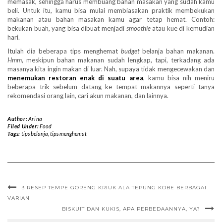
memasak, sehingga harus membuang bahan masakan yang sudah kamu
beli. Untuk itu, kamu bisa mulai membiasakan praktik membekukan
makanan atau bahan masakan kamu agar tetap hemat. Contoh:
bekukan buah, yang bisa dibuat menjadi
smoothie
atau kue di kemudian
hari.
Itulah dia beberapa tips menghemat
budget
belanja bahan makanan.
Hmm
, meskipun bahan makanan sudah lengkap, tapi, terkadang ada
masanya kita ingin makan di luar. Nah, supaya tidak mengecewakan dan
menemukan restoran enak di suatu area
, kamu bisa nih meniru
beberapa trik sebelum datang ke tempat makannya seperti tanya
rekomendasi orang lain, cari akun makanan, dan lainnya.
Author:
Arina
Filed Under:
Food
Tags:
tips belanja
,
tips menghemat
3 RESEP TEMPE GORENG KRIUK ALA TEPUNG KOBE BERBAGAI
VARIAN
BISKUIT DAN KUKIS, APA PERBEDAANNYA, YA?