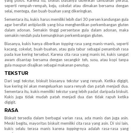
yang polos. Karena itu, biskuit biasanya diberikan tambahan perasa,
seperti rempah-rempah, keju, cokelat atau dimakan bersama dengan
selai, mentega, dan buah-buahan yang dikeringkan.
Sementara itu, kukis harus memiliki lebih dari 30 persen kandungan gula
agar bersifat antiplastik yang bisa menghentikan perkembangan gluten
dalam adonan. Semakin tinggi persentase gula dalam adonan, maka
semakin rendah pula kemungkinan perkembangan gluten.
Biasanya, kukis hanya diberikan
topping
rasa yang manis-manis, seperti
kacang, cokelat, buah-buahan, atau gula tabur sebagai penambah rasa
pada kue kering tersebut. Karena cita rasa yang manis ini, kukis sangat
awam disantap bersama dengan secangkir teh, susu, atau kopi tanpa
gula maupun disajikan sebagai makanan penutup.
TEKSTUR
Dari segi tekstur, biskuit biasanya tekstur yang renyah. Ketika digigit,
kue kering ini akan mengeluarkan suara renyah dan patah menjadi dua.
Sementara itu, kukis memiliki tekstur yang lebih padat daripada biskuit.
Kukis juga tidak mudah patah menjadi dua dan tidak rapuh ketika
digigit.
RASA
Biskuit tersedia dalam berbagai varian rasa, ada manis dan juga asin.
Meski begitu, mayoritas biskuit memiliki cita rasa yang asin. Di sisi lain,
kukis selalu terasa manis karena
topping-
nya adalah rasa-rasa yang