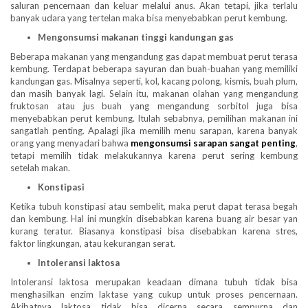
saluran pencernaan dan keluar melalui anus. Akan tetapi, jika terlalu
banyak udara yang tertelan maka bisa menyebabkan perut kembung.
Mengonsumsi makanan tinggi kandungan gas
Beberapa makanan yang mengandung gas dapat membuat perut terasa
kembung. Terdapat beberapa sayuran dan buah-buahan yang memiliki
kandungan gas. Misalnya seperti, kol, kacang polong, kismis, buah plum,
dan masih banyak lagi. Selain itu, makanan olahan yang mengandung
fruktosan atau jus buah yang mengandung sorbitol juga bisa
menyebabkan perut kembung. Itulah sebabnya, pemilihan makanan ini
sangatlah penting. Apalagi jika memilih menu sarapan, karena banyak
orang yang menyadari bahwa
mengonsumsi sarapan sangat penting
,
tetapi memilih tidak melakukannya karena perut sering kembung
setelah makan.
Konstipasi
Ketika tubuh konstipasi atau sembelit, maka perut dapat terasa begah
dan kembung. Hal ini mungkin disebabkan karena buang air besar yan
kurang teratur. Biasanya konstipasi bisa disebabkan karena stres,
faktor lingkungan, atau kekurangan serat.
Intoleransi laktosa
Intoleransi laktosa merupakan keadaan dimana tubuh tidak bisa
menghasilkan enzim laktase yang cukup untuk proses pencernaan.
Akibatnya laktosa tidak bisa dicerna secara sempurna dan