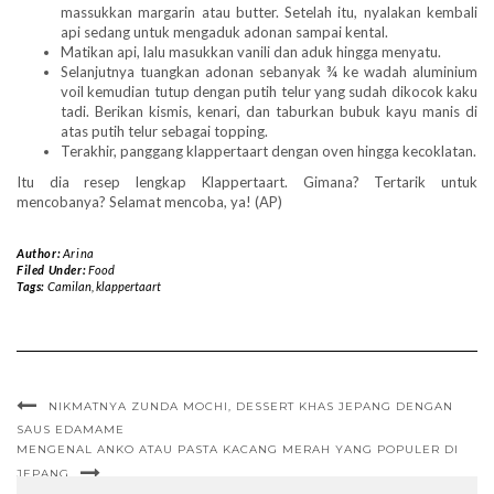
massukkan margarin atau butter. Setelah itu, nyalakan kembali
api sedang untuk mengaduk adonan sampai kental.
Matikan api, lalu masukkan vanili dan aduk hingga menyatu.
Selanjutnya tuangkan adonan sebanyak ¾ ke wadah aluminium
voil kemudian tutup dengan putih telur yang sudah dikocok kaku
tadi. Berikan kismis, kenari, dan taburkan bubuk kayu manis di
atas putih telur sebagai topping.
Terakhir, panggang klappertaart dengan oven hingga kecoklatan.
Itu dia resep lengkap Klappertaart. Gimana? Tertarik untuk
mencobanya? Selamat mencoba, ya! (AP)
Author:
Arina
Filed Under:
Food
Tags:
Camilan
,
klappertaart
NIKMATNYA ZUNDA MOCHI, DESSERT KHAS JEPANG DENGAN
SAUS EDAMAME
MENGENAL ANKO ATAU PASTA KACANG MERAH YANG POPULER DI
JEPANG