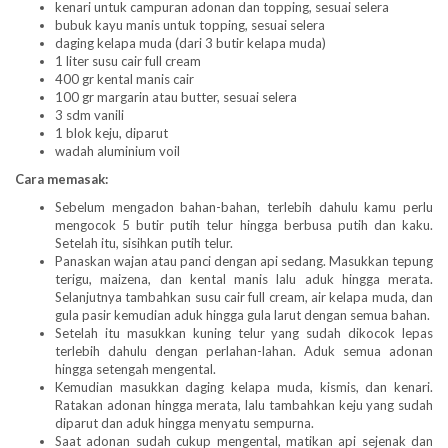
kenari untuk campuran adonan dan topping, sesuai selera
bubuk kayu manis untuk topping, sesuai selera
daging kelapa muda (dari 3 butir kelapa muda)
1 liter susu cair full cream
400 gr kental manis cair
100 gr margarin atau butter, sesuai selera
3 sdm vanili
1 blok keju, diparut
wadah aluminium voil
Cara memasak:
Sebelum mengadon bahan-bahan, terlebih dahulu kamu perlu
mengocok 5 butir putih telur hingga berbusa putih dan kaku.
Setelah itu, sisihkan putih telur.
Panaskan wajan atau panci dengan api sedang. Masukkan tepung
terigu, maizena, dan kental manis lalu aduk hingga merata.
Selanjutnya tambahkan susu cair full cream, air kelapa muda, dan
gula pasir kemudian aduk hingga gula larut dengan semua bahan.
Setelah itu masukkan kuning telur yang sudah dikocok lepas
terlebih dahulu dengan perlahan-lahan. Aduk semua adonan
hingga setengah mengental.
Kemudian masukkan daging kelapa muda, kismis, dan kenari.
Ratakan adonan hingga merata, lalu tambahkan keju yang sudah
diparut dan aduk hingga menyatu sempurna.
Saat adonan sudah cukup mengental, matikan api sejenak dan