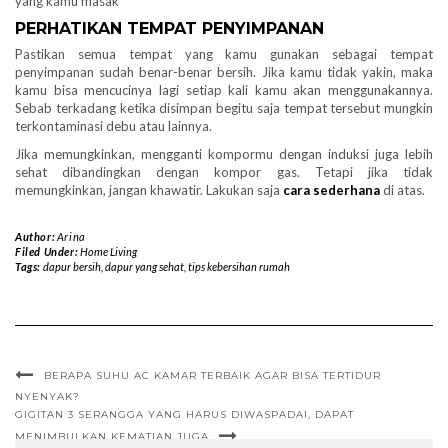
yang kamu masak
PERHATIKAN TEMPAT PENYIMPANAN
Pastikan semua tempat yang kamu gunakan sebagai tempat
penyimpanan sudah benar-benar bersih. Jika kamu tidak yakin, maka
kamu bisa mencucinya lagi setiap kali kamu akan menggunakannya.
Sebab terkadang ketika disimpan begitu saja tempat tersebut mungkin
terkontaminasi debu atau lainnya.
Jika memungkinkan, mengganti kompormu dengan induksi juga lebih
sehat dibandingkan dengan kompor gas. Tetapi jika tidak
memungkinkan, jangan khawatir. Lakukan saja
cara sederhana
di atas.
Author:
Arina
Filed Under:
Home Living
Tags:
dapur bersih
,
dapur yang sehat
,
tips kebersihan rumah
BERAPA SUHU AC KAMAR TERBAIK AGAR BISA TERTIDUR
NYENYAK?
GIGITAN 3 SERANGGA YANG HARUS DIWASPADAI, DAPAT
MENIMBULKAN KEMATIAN JUGA