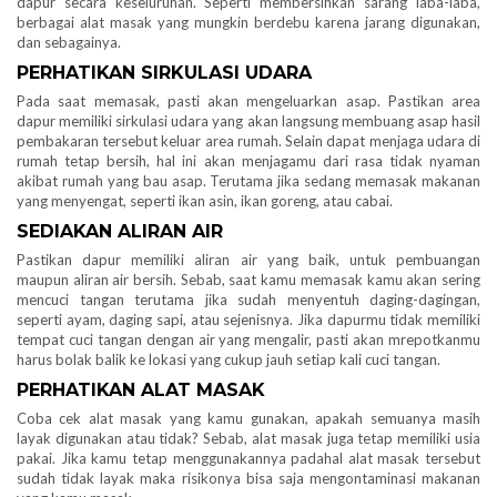
dapur secara keseluruhan. Seperti membersihkan sarang laba-laba,
berbagai alat masak yang mungkin berdebu karena jarang digunakan,
dan sebagainya.
PERHATIKAN SIRKULASI UDARA
Pada saat memasak, pasti akan mengeluarkan asap. Pastikan area
dapur memiliki sirkulasi udara yang akan langsung membuang asap hasil
pembakaran tersebut keluar area rumah. Selain dapat menjaga udara di
rumah tetap bersih, hal ini akan menjagamu dari rasa tidak nyaman
akibat rumah yang bau asap. Terutama jika sedang memasak makanan
yang menyengat, seperti ikan asin, ikan goreng, atau cabai.
SEDIAKAN ALIRAN AIR
Pastikan dapur memiliki aliran air yang baik, untuk pembuangan
maupun aliran air bersih. Sebab, saat kamu memasak kamu akan sering
mencuci tangan terutama jika sudah menyentuh daging-dagingan,
seperti ayam, daging sapi, atau sejenisnya. Jika dapurmu tidak memiliki
tempat cuci tangan dengan air yang mengalir, pasti akan mrepotkanmu
harus bolak balik ke lokasi yang cukup jauh setiap kali cuci tangan.
PERHATIKAN ALAT MASAK
Coba cek alat masak yang kamu gunakan, apakah semuanya masih
layak digunakan atau tidak? Sebab, alat masak juga tetap memiliki usia
pakai. Jika kamu tetap menggunakannya padahal alat masak tersebut
sudah tidak layak maka risikonya bisa saja mengontaminasi makanan