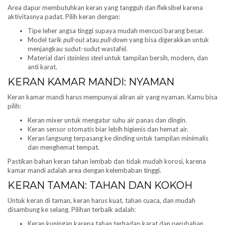
Area dapur membutuhkan keran yang tangguh dan fleksibel karena
aktivitasnya padat. Pilih keran dengan:
Tipe leher angsa tinggi supaya mudah mencuci barang besar.
Model tarik
pull-out
atau
pull-down
yang bisa digerakkan untuk
menjangkau sudut-sudut wastafel.
Material dari
stainless steel
untuk tampilan bersih, modern, dan
anti karat.
KERAN KAMAR MANDI: NYAMAN
Keran kamar mandi harus mempunyai aliran air yang nyaman. Kamu bisa
pilih:
Keran mixer untuk mengatur suhu air panas dan dingin.
Keran sensor otomatis biar lebih higienis dan hemat air.
Keran langsung terpasang ke dinding untuk tampilan minimalis
dan menghemat tempat.
Pastikan bahan keran tahan lembab dan tidak mudah korosi, karena
kamar mandi adalah area dengan kelembaban tinggi.
KERAN TAMAN: TAHAN DAN KOKOH
Untuk keran di taman, keran harus kuat, tahan cuaca, dan mudah
disambung ke selang. Pilihan terbaik adalah:
Keran kuningan karena tahan terhadap karat dan perubahan