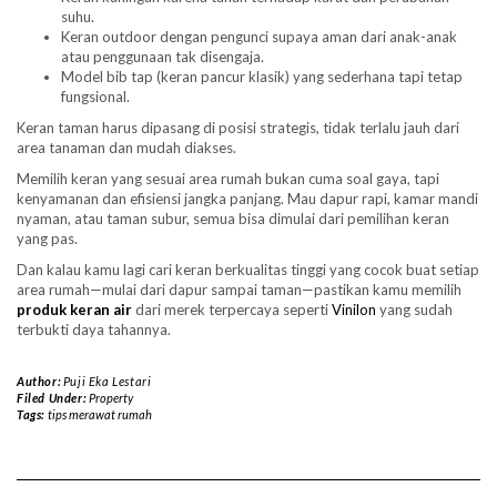
suhu.
Keran outdoor dengan pengunci supaya aman dari anak-anak
atau penggunaan tak disengaja.
Model bib tap (keran pancur klasik) yang sederhana tapi tetap
fungsional.
Keran taman harus dipasang di posisi strategis, tidak terlalu jauh dari
area tanaman dan mudah diakses.
Memilih keran yang sesuai area rumah bukan cuma soal gaya, tapi
kenyamanan dan efisiensi jangka panjang. Mau dapur rapi, kamar mandi
nyaman, atau taman subur, semua bisa dimulai dari pemilihan keran
yang pas.
Dan kalau kamu lagi cari keran berkualitas tinggi yang cocok buat setiap
area rumah—mulai dari dapur sampai taman—pastikan kamu memilih
produk keran air
dari merek terpercaya seperti
Vinilon
yang sudah
terbukti daya tahannya.
Author:
Puji Eka Lestari
Filed Under:
Property
Tags:
tips merawat rumah