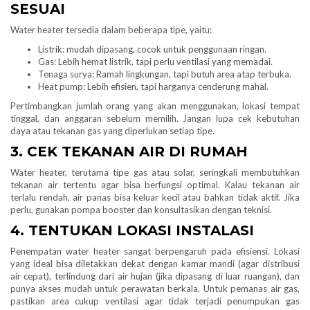
SESUAI
Water heater tersedia dalam beberapa tipe, yaitu:
Listrik: mudah dipasang, cocok untuk penggunaan ringan.
Gas: Lebih hemat listrik, tapi perlu ventilasi yang memadai.
Tenaga surya: Ramah lingkungan, tapi butuh area atap terbuka.
Heat pump: Lebih efisien, tapi harganya cenderung mahal.
Pertimbangkan jumlah orang yang akan menggunakan, lokasi tempat
tinggal, dan anggaran sebelum memilih. Jangan lupa cek kebutuhan
daya atau tekanan gas yang diperlukan setiap tipe.
3. CEK TEKANAN AIR DI RUMAH
Water heater, terutama tipe gas atau solar, seringkali membutuhkan
tekanan air tertentu agar bisa berfungsi optimal. Kalau tekanan air
terlalu rendah, air panas bisa keluar kecil atau bahkan tidak aktif. Jika
perlu, gunakan pompa booster dan konsultasikan dengan teknisi.
4. TENTUKAN LOKASI INSTALASI
Penempatan water heater sangat berpengaruh pada efisiensi. Lokasi
yang ideal bisa diletakkan dekat dengan kamar mandi (agar distribusi
air cepat), terlindung dari air hujan (jika dipasang di luar ruangan), dan
punya akses mudah untuk perawatan berkala. Untuk pemanas air gas,
pastikan area cukup ventilasi agar tidak terjadi penumpukan gas