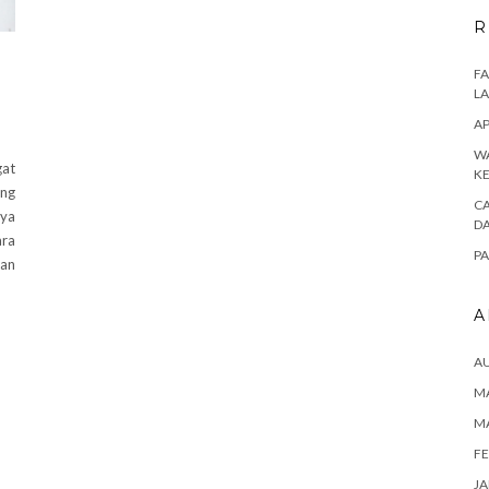
R
FA
L
AP
WA
gat
K
ng
CA
nya
D
ara
PA
an
A
A
MA
M
FE
JA