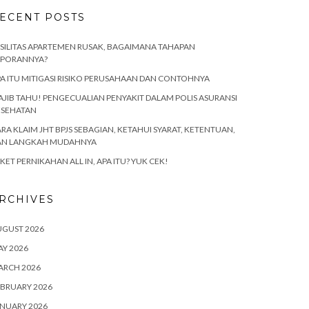
ECENT POSTS
SILITAS APARTEMEN RUSAK, BAGAIMANA TAHAPAN
APORANNYA?
A ITU MITIGASI RISIKO PERUSAHAAN DAN CONTOHNYA
JIB TAHU! PENGECUALIAN PENYAKIT DALAM POLIS ASURANSI
ESEHATAN
RA KLAIM JHT BPJS SEBAGIAN, KETAHUI SYARAT, KETENTUAN,
AN LANGKAH MUDAHNYA
KET PERNIKAHAN ALL IN, APA ITU? YUK CEK!
RCHIVES
UGUST 2026
Y 2026
ARCH 2026
BRUARY 2026
NUARY 2026