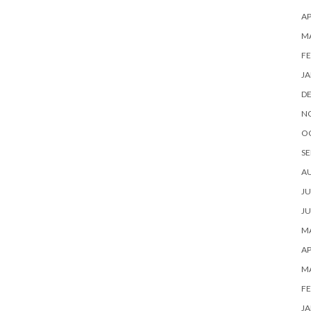
AP
M
FE
JA
D
N
O
SE
A
JU
JU
MA
AP
M
FE
JA