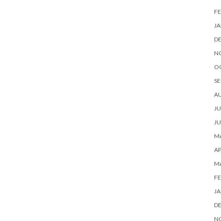
FE
JA
D
N
O
SE
A
JU
JU
MA
AP
M
FE
JA
D
N