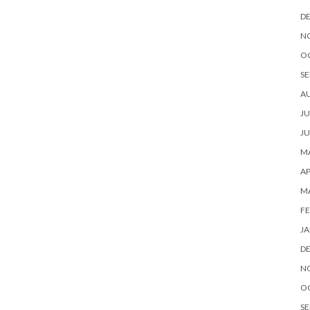
D
N
O
SE
A
JU
JU
MA
AP
M
FE
JA
D
N
O
SE