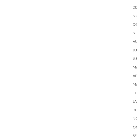
D
N
O
SE
A
JU
JU
MA
AP
M
FE
JA
D
N
O
SE