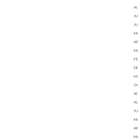
A
JU
JU
MA
AP
M
FE
D
N
O
SE
A
JU
MA
AP
M