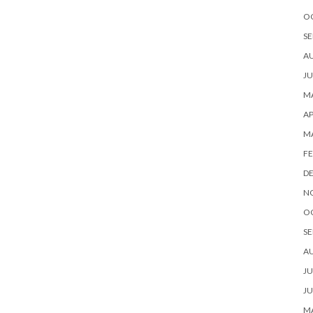
O
SE
A
JU
MA
AP
M
FE
D
N
O
SE
A
JU
JU
MA