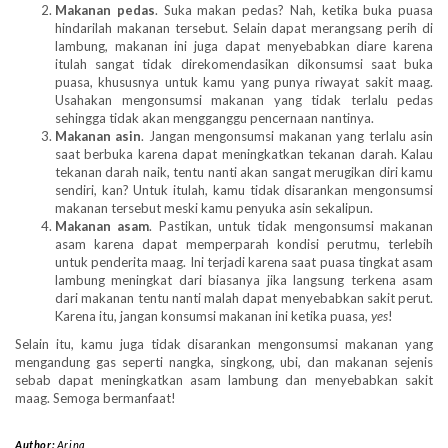
Makanan pedas
. Suka makan pedas? Nah, ketika buka puasa
hindarilah makanan tersebut. Selain dapat merangsang perih di
lambung, makanan ini juga dapat menyebabkan diare karena
itulah sangat tidak direkomendasikan dikonsumsi saat buka
puasa, khususnya untuk kamu yang punya riwayat sakit maag.
Usahakan mengonsumsi makanan yang tidak terlalu pedas
sehingga tidak akan mengganggu pencernaan nantinya.
Makanan asin
. Jangan mengonsumsi makanan yang terlalu asin
saat berbuka karena dapat meningkatkan tekanan darah. Kalau
tekanan darah naik, tentu nanti akan sangat merugikan diri kamu
sendiri, kan? Untuk itulah, kamu tidak disarankan mengonsumsi
makanan tersebut meski kamu penyuka asin sekalipun.
Makanan asam
. Pastikan, untuk tidak mengonsumsi makanan
asam karena dapat memperparah kondisi perutmu, terlebih
untuk penderita maag. Ini terjadi karena saat puasa tingkat asam
lambung meningkat dari biasanya jika langsung terkena asam
dari makanan tentu nanti malah dapat menyebabkan sakit perut.
Karena itu, jangan konsumsi makanan ini ketika puasa,
yes
!
Selain itu, kamu juga tidak disarankan mengonsumsi makanan yang
mengandung gas seperti nangka, singkong, ubi, dan makanan sejenis
sebab dapat meningkatkan asam lambung dan menyebabkan sakit
maag. Semoga bermanfaat!
Author:
Arina