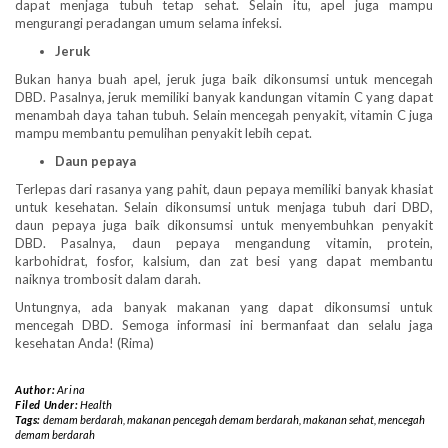
dapat menjaga tubuh tetap sehat. Selain itu, apel juga mampu
mengurangi peradangan umum selama infeksi.
Jeruk
Bukan hanya buah apel, jeruk juga baik dikonsumsi untuk mencegah
DBD. Pasalnya, jeruk memiliki banyak kandungan vitamin C yang dapat
menambah daya tahan tubuh. Selain mencegah penyakit, vitamin C juga
mampu membantu pemulihan penyakit lebih cepat.
Daun pepaya
Terlepas dari rasanya yang pahit, daun pepaya memiliki banyak khasiat
untuk kesehatan. Selain dikonsumsi untuk menjaga tubuh dari DBD,
daun pepaya juga baik dikonsumsi untuk menyembuhkan penyakit
DBD. Pasalnya, daun pepaya mengandung vitamin, protein,
karbohidrat, fosfor, kalsium, dan zat besi yang dapat membantu
naiknya trombosit dalam darah.
Untungnya, ada banyak makanan yang dapat dikonsumsi untuk
mencegah DBD. Semoga informasi ini bermanfaat dan selalu jaga
kesehatan Anda! (Rima)
Author:
Arina
Filed Under:
Health
Tags:
demam berdarah
,
makanan pencegah demam berdarah
,
makanan sehat
,
mencegah
demam berdarah