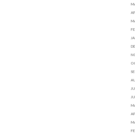
MA
AP
M
FE
JA
D
N
O
SE
A
JU
JU
MA
AP
M
FE