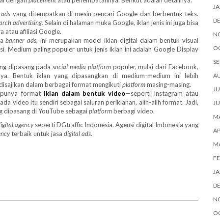
suai dengan
placement
atau penempatannya. Berikut adalah detailnya:
JA
l ads
yang ditempatkan di mesin pencari Google dan berbentuk teks.
D
arch advertising.
Selain di halaman muka Google, iklan jenis ini juga bisa
 atau afiliasi Google.
N
ma
banner ads,
ini merupakan model iklan digital dalam bentuk visual
O
si. Medium paling populer untuk jenis iklan ini adalah Google Display
SE
yang dipasang pada
social media platform
populer, mulai dari Facebook,
innya. Bentuk iklan yang dipasangkan di medium-medium ini lebih
A
 disajikan dalam berbagai format mengikuti
platform
masing-masing.
JU
 punya format
iklan dalam bentuk video
—seperti Instagram atau
pada video itu sendiri sebagai saluran periklanan, alih-alih format. Jadi,
JU
ang dipasang di YouTube sebagai
platform
berbagi video.
MA
igital agency
seperti DGtraffic Indonesia. Agensi digital Indonesia yang
AP
gency
terbaik untuk jasa
digital ads
.
M
FE
JA
D
N
O