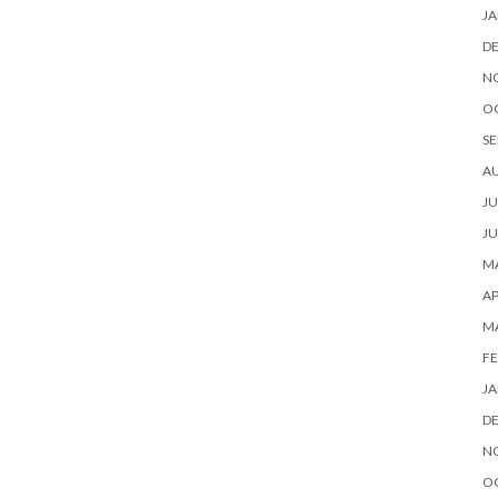
JA
D
N
O
SE
A
JU
JU
MA
AP
M
FE
JA
D
N
O