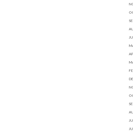
N
O
SE
A
JU
MA
AP
M
FE
D
N
O
SE
A
JU
JU