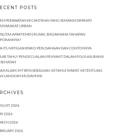
ECENT POSTS
EN PERAWATAN KECANTIKAN YANG SEMAKIN DIMINATI
ASYARAKAT URBAN
SILITAS APARTEMEN RUSAK, BAGAIMANA TAHAPAN
APORANNYA?
A ITU MITIGASI RISIKO PERUSAHAAN DAN CONTOHNYA
JIB TAHU! PENGECUALIAN PENYAKIT DALAM POLIS ASURANSI
ESEHATAN
RA KLAIM JHT BPJS SEBAGIAN, KETAHUI SYARAT, KETENTUAN,
AN LANGKAH MUDAHNYA
RCHIVES
UGUST 2026
Y 2026
ARCH 2026
BRUARY 2026