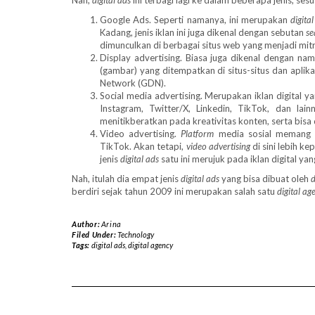
Nah,
digital ads
ini terbagi lagi ke dalam beberapa jenis, se
Google Ads. Seperti namanya, ini merupakan
digita
Kadang, jenis iklan ini juga dikenal dengan sebutan
se
dimunculkan di berbagai situs web yang menjadi mitra
Display advertising. Biasa juga dikenal dengan na
(gambar) yang ditempatkan di situs-situs dan aplika
Network (GDN).
Social media advertising. Merupakan iklan digital 
Instagram, Twitter/X, Linkedin, TikTok, dan la
menitikberatkan pada kreativitas konten, serta bisa
Video advertising.
Platform
media sosial memang
TikTok. Akan tetapi,
video advertising
di sini lebih ke
jenis
digital ads
satu ini merujuk pada iklan digital y
Nah, itulah dia empat jenis
digital ads
yang bisa dibuat oleh
d
berdiri sejak tahun 2009 ini merupakan salah satu
digital a
Author:
Arina
Filed Under:
Technology
Tags:
digital ads
,
digital agency