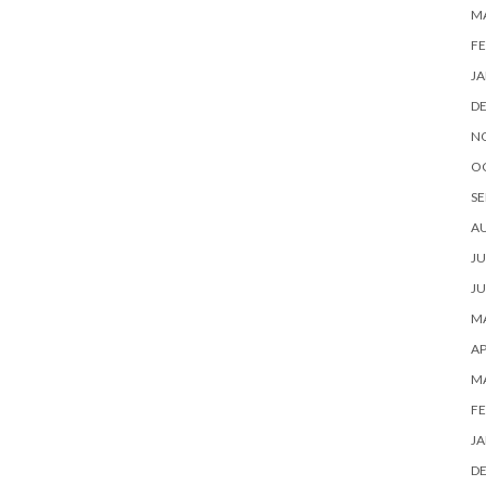
M
FE
JA
D
N
O
SE
A
JU
JU
MA
AP
M
FE
JA
D