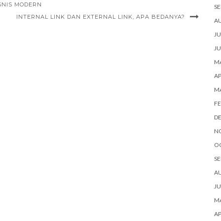
SNIS MODERN
SE
INTERNAL LINK DAN EXTERNAL LINK, APA BEDANYA?
A
JU
JU
MA
AP
M
FE
D
N
O
SE
A
JU
MA
AP