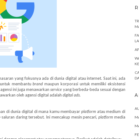
R
TR
M
FA
L
AP
WA
K
CA
aran yang fokusnya ada di dunia digital atau internet. Saat ini, ada
D
 untuk membantu
brand
maupun korporasi untuk memiliki eksistensi
 agensi ini juga menawarkan
service
yang berbeda-beda sesuai dengan
awarkan oleh agensi digital adalah
digital ads.
A
A
anan di dunia digital di mana kamu membayar
platform
atau medium di
-saluran daring tersebut. Ini mencakup mesin pencari,
platform
media
MA
M
FE