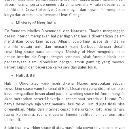
aksen marmer serta perunggu ada dimana-mana – Itulah desain yang
dimiliki oleh Crew Collective. Desain megah dan mewah ini merupakan
karya dari arsitek lokal bernama Henri Cleinge.
Ministry of New, India
Co-founders Marlies Bloemndaal dan Natascha Chadha menganggap
desain interior merupakan hal penting yang harus diperhatikan dalam
mendirikan coworking space. Alhasil, coworking space di India ini
memiliki desain unik dan menarik yang berbeda dengan desain
coworking space pada umumnya. Ministry of New mengedepankan
desain interior ala Eropa dengan sentuhan lokal; furnitur klasik dan
pencahayaan alami dipadukan dengan lampu gantung yang mewah,
karpet Jaipur, dan beberapa karya seni dari galeri lokal.
Hubud, Bali
Hub in Ubud atau yang lebih dikenal Hubud merupakan sebuah
coworking space yang terkenal di Bali. Desainnya yang didominasi oleh
kayu menguatkan kesan alami pada coworking space ini. Anda mungkin
akan merasakan seperti bekerja di resort saat berada di Hubud. Tak
hanya desainnya saja yang menarik, fasilitas di Hubud juga tidak bisa
diremehkan. Mulai dari internet cepat, kafe organik, loft, area taman,
ruang konferensi, ruang meeting, hingga fasilitas lainnya pun bisa
dinikmati.
Selain tiga coworking space di atas, masih ada coworking space dengan