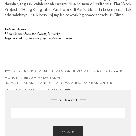
desain yang tak kalah indah seperti NueHouese di Kalifornia, The Work
Project di Hong Kong, atau Patchwork di Paris. Jika ada kesempatan tak
ada salahnya untuk berkunjung ke coworking space tersebut! (Rima)
Author:
Arina
Filed Under:
Business
,
Career
,
Property
Tags:
arsitektur
,
coworking space
,
desain interior
PENTINGNYA MEMILIH KANTOR BERLOKASI STRATEGIS YANG
MUNGKIN BELUM ANDA SADARI
BARANG-BARANG YANG SEBAIKNYA ANDA RAPIKAN UNTUK
APARTEMEN YANG LEBIH LEGA
SEARCH
SEARCH