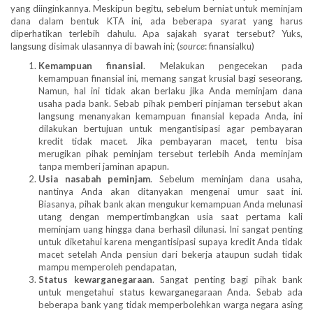
yang diinginkannya. Meskipun begitu, sebelum berniat untuk meminjam
dana dalam bentuk KTA ini, ada beberapa syarat yang harus
diperhatikan terlebih dahulu. Apa sajakah syarat tersebut? Yuks,
langsung disimak ulasannya di bawah ini; (
source
: finansialku)
Kemampuan finansial
. Melakukan pengecekan pada
kemampuan finansial ini, memang sangat krusial bagi seseorang.
Namun, hal ini tidak akan berlaku jika Anda meminjam dana
usaha pada bank. Sebab pihak pemberi pinjaman tersebut akan
langsung menanyakan kemampuan finansial kepada Anda, ini
dilakukan bertujuan untuk mengantisipasi agar pembayaran
kredit tidak macet. Jika pembayaran macet, tentu bisa
merugikan pihak peminjam tersebut terlebih Anda meminjam
tanpa memberi jaminan apapun.
Usia nasabah peminjam
. Sebelum meminjam dana usaha,
nantinya Anda akan ditanyakan mengenai umur saat ini.
Biasanya, pihak bank akan mengukur kemampuan Anda melunasi
utang dengan mempertimbangkan usia saat pertama kali
meminjam uang hingga dana berhasil dilunasi. Ini sangat penting
untuk diketahui karena mengantisipasi supaya kredit Anda tidak
macet setelah Anda pensiun dari bekerja ataupun sudah tidak
mampu memperoleh pendapatan,
Status kewarganegaraan
. Sangat penting bagi pihak bank
untuk mengetahui status kewarganegaraan Anda. Sebab ada
beberapa bank yang tidak memperbolehkan warga negara asing