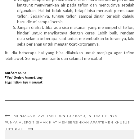
langsung menyiramkan air pada teflon dan mencucinya setelah
digunakan. Hal ini tidak salah, tetapi bisa merusak permukaan
teflon. Sebaiknya, tunggu teflon sampai dingin terlebih dahulu
baru dicuci sampai bersih.
Jangan disikat. Jika ada sisa makanan yang menempel di teflon,
hindari untuk menyikatnya dengan keras. Lebih baik, rendam
dulu selama beberapa saat untuk melembutkan kotorannya, lalu
seka perlahan untuk mengangkat kotorannya.
Itu dia beberapa hal yang bisa dilakukan untuk menjaga agar teflon
lebih awet. Semoga membantu dan selamat mencoba!
Author:
Arina
Filed Under:
Home Living
Tags:
teflon
,
tips memasak
MENJAGA KEAWETAN FURNITUR KAYU, INI DIA TIPSNYA
PUNYA ALERGI? SIMAK KIAT MEMBERSIHKAN APARTEMEN KHUSUS
UNTUKMU!