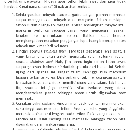
diperlukan perawatan khusus agar teflon lebih awet dan juga tidak
lengket. Bagaimana caranya? Simak artikel berikut:
Selalu gunakan minyak atau margarin. Jangan pernah memasak
tanpa menggunakan minyak atau margarin. Sebab meskipun
teflon sudah dilengkapi dengan lapisan antilengket, minyak atau
margarin berfungsi sebagai cairan yang mencegah masakan
lengket ke permukaan teflon. Bahkan saat hendak
menghangatkan masakan pun, jangan lupa tuang beberapa tetes
minyak untuk menjadi pelumas.
Hindari spatula
stainless steel.
Terdapat beberapa jenis spatula
yang biasa digunakan untuk memasak, salah satunya adalah
spatula
stainless steel.
Nah, jika kamu ingin teflon tetap awet
tanpa goresan, baiknya hindarilah spatula dari bahan ini. Sebab
ujung dari spatula ini sangat tajam sehingga bisa membuat
lapisan teflon tergores. Disarankan untuk menggunakan spatula
berbahan kayu yang tidak memiliki ujung yang tajam. Tak hanya
itu, spatula ini juga memiliki sifat isolator yang tidak
menghantarkan panas sehingga aman untuk digunakan saat
memasak.
Gunakan suhu sedang. Hindari memasak dengan menggunakan
suhu tinggi saat memakai teflon. Pasalnya, suhu yang tinggi bisa
merusak lapisan anti lengket pada teflon. Baiknya, gunakan suhu
rendah atau suhu sedang saat memasak sehingga teflon bisa
digunakan dalam waktu yang lama.
Tunggu sampai dingin sebelum dicuci. Ada kecenderungan untuk