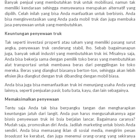
Banyak penjual yang membutuhkan truk untuk mobilisasi, namun tak
memiliki kendaraan sehingga menyewanya merupakan alternatif yang
dipilih. Celah inilah yang bisa Anda manfaatkan untuk berbisnis. Anda
bisa menginvestasikan uang Anda pada mobil truk dan juga membuka
jasa penyewaan untuk yang membutuhkan.
Keuntungan penyewaan truk
Tak seperti investasi properti atau saham yang memiliki pasang surut
angka, penyewaan truk cenderung stabil, lho. Sebab bagaimanapun
juga, banyak sekali industri yang membutuhkan truk ini. Misalnya saja,
Anda bisa bekerja sama dengan pemilik toko beras yang membutuhkan
alat transportasi untuk membawa beras dari penggilingan ke toko
mereka. Beras yang diangkut biasanya berton-ton, sehingga akan lebih
efisien jika diangkut dengan truk dibanding dengan mobil biasa.
Anda bisa juga bisa memanfaatkan truk ini menunjang usaha Anda yang
lainnya, seperti penjualan pasir, batu bata, kayu, dan lain sebagainya.
Memaksimalkan penyewaan
Tentu saja Anda tak bisa berpangku tangan dan mengharapkan
keuntungan jatuh dari langit. Anda pun harus mengusahakannya agar
bisnis penyewaan truk ini bsia berjalan lancar. Bagaimana caranya?
Mudah saja, promosikan diri Anda. Jadilah marketing untuk bisnis Anda
sendiri. Anda bisa memasang iklan di sosial media, mengirim pesan
broadcast
ke kerabat, dan juga menemui orang-orang yang sekiranya