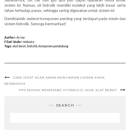
Sebenarnya, zat cair dan gas apa pun dapat dijadikan fluida untuk
sistem ini. Namun, oli hidrolik memiliki molekul yang lebih besar serta
tahan terhadap panas, sehingga sering digunakan untuk sistem ini.
Demikianlah sederet komponen penting yang terdapat pada mesin dan
sistem hidrolik. Semoga bermanfaat!
Author:
Arina
Filed Under:
Industry
Tags:
alat berat
,
hidrolik
,
komponen pendukung
CARA TEPAT AGAR AMAN MENYIMPAN CAIRAN KIMIA
BERBAHAYA
TIPS MUDAH MEMASANG HYDRAULIC HOSE ALAT BERAT!
SEARCH