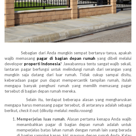
Sebagian dari Anda mungkin sempat bertanya-tanya, apakah
wajib memasang
pagar di bagian depan rumah
yang dibeli melalui
developer
properti Indonesia
? Jawabannya tentu sangat wajib sekali,
lantaran pagar berfungsi untuk melindungi rumah dari serangan yang
mungkin saja datang dari luar rumah. Tidak cukup sampai disitu,
keberadaan pagar pun dapat mempercantik tampilan rumah, itulah
mengapa banyak penghuni rumah yang memilih memasang pagar
tersebut di bagian depan rumah mereka.
Selain itu, terdapat beberapa alasan yang mengharuskan
mengapa harus memasang pagar tersebut, di antaranya adalah sebagai
berikut,
check it out
: (dikutip melalui:
media.rooang
)
Memperjelas luas rumah
. Alasan pertama kenapa Anda wajib
menambahkan pagar di bagian depan rumah adalah untuk
memperjelas batas lahan rumah dengan rumah lain yang berada
di bagian samping kanan, kiri, maupun depan rumah Anda. Kalau