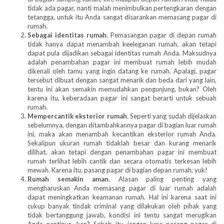
tidak ada pagar, nanti malah menimbulkan pertengkaran dengan
tetangga, untuk itu Anda sangat disarankan memasang pagar di
rumah.
Sebagai identitas rumah
. Pemasangan pagar di depan rumah
tidak hanya dapat menambah keeleganan rumah, akan tetapi
dapat pula dijadikan sebagai identitas rumah Anda. Maksudnya
adalah penambahan pagar ini membuat rumah lebih mudah
dikenali oleh tamu yang ingin datang ke rumah. Apalagi, pagar
tersebut dibuat dengan sangat menarik dan beda dari yang lain,
tentu ini akan semakin memudahkan pengunjung, bukan? Oleh
karena itu, keberadaan pagar ini sangat berarti untuk sebuah
rumah.
Mempercantik eksterior rumah
. Seperti yang sudah dijelaskan
sebelumnya, dengan ditambahkannya pagar di bagian luar rumah
ini, maka akan menambah kecantikan eksterior rumah Anda.
Sekalipun ukuran rumah tidaklah besar dan kurang menarik
dilihat, akan tetapi dengan penambahan pagar ini membuat
rumah terlihat lebih cantik dan secara otomatis terkesan lebih
mewah. Karena itu, pasang pagar di bagian depan rumah, yuk!
Rumah semakin aman
. Alasan paling penting yang
mengharuskan Anda memasang pagar di luar rumah adalah
dapat meningkatkan keamanan rumah. Hal ini karena saat ini
cukup banyak tindak criminal yang dilakukan oleh pihak yang
tidak bertanggung jawab, kondisi ini tentu sangat merugikan