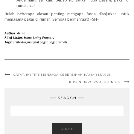
Anda nantinya, kan? Sebab itu, jangan lupa pasang pagar di
rumah, ya!
Itulah beberapa alasan penting mengapa Anda dianjurkan untuk
memasang pagar di rumah. Semoga bermanfaat! –SH–
Author:
Arina
Filed Under:
Home Living
,
Property
Tags:
arsitektur
,
manfaat pagar
,
pagar
,
rumah
CATAT, INI TIPS MENJAGA KEBERSIHAN KAMAR MANDI!
KUSEN UPVC VS ALUMINIUM
SEARCH
SEARCH