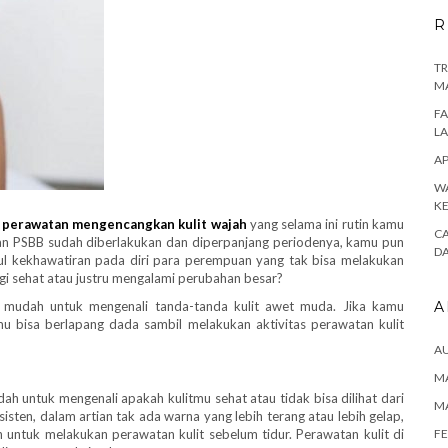
R
TR
M
FA
L
AP
WA
K
n
perawatan mengencangkan kulit wajah
yang selama ini rutin kamu
CA
akan PSBB sudah diberlakukan dan diperpanjang periodenya, kamu pun
D
ncul kekhawatiran pada diri para perempuan yang tak bisa melakukan
agi sehat atau justru mengalami perubahan besar?
 mudah untuk mengenali tanda-tanda kulit awet muda. Jika kamu
A
mu bisa berlapang dada sambil melakukan aktivitas perawatan kulit
A
MA
ah untuk mengenali apakah kulitmu sehat atau tidak bisa dilihat dari
M
isten, dalam artian tak ada warna yang lebih terang atau lebih gelap,
n untuk melakukan perawatan kulit sebelum tidur. Perawatan kulit di
FE