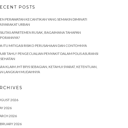
ECENT POSTS
EN PERAWATAN KECANTIKAN YANG SEMAKIN DIMINATI
ASYARAKAT URBAN
SILITAS APARTEMEN RUSAK, BAGAIMANA TAHAPAN
APORANNYA?
A ITU MITIGASI RISIKO PERUSAHAAN DAN CONTOHNYA
JIB TAHU! PENGECUALIAN PENYAKIT DALAM POLIS ASURANSI
ESEHATAN
RA KLAIM JHT BPJS SEBAGIAN, KETAHUI SYARAT, KETENTUAN,
AN LANGKAH MUDAHNYA
RCHIVES
UGUST 2026
Y 2026
ARCH 2026
BRUARY 2026