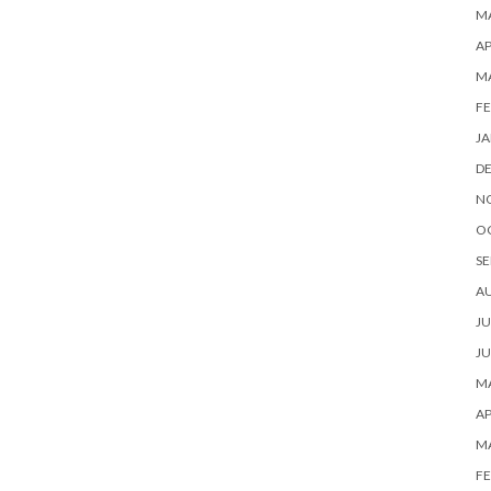
MA
AP
M
FE
JA
D
N
O
SE
A
JU
JU
MA
AP
M
FE