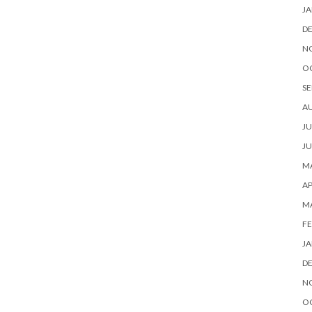
JA
D
N
O
SE
A
JU
JU
MA
AP
M
FE
JA
D
N
O