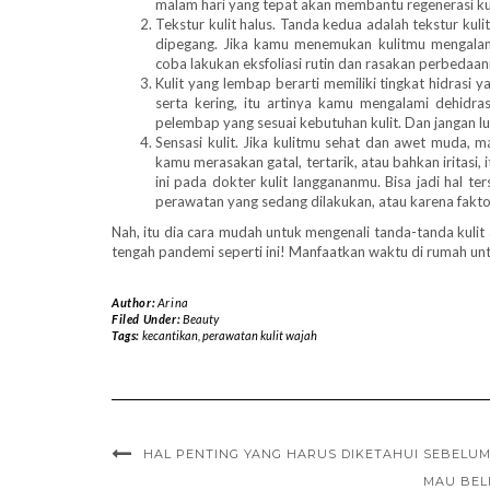
malam hari yang tepat akan membantu regenerasi kul
Tekstur kulit halus. Tanda kedua adalah tekstur kuli
dipegang. Jika kamu menemukan kulitmu mengalami
coba lakukan eksfoliasi rutin dan rasakan perbedaan
Kulit yang lembap berarti memiliki tingkat hidras
serta kering, itu artinya kamu mengalami dehidr
pelembap yang sesuai kebutuhan kulit. Dan jangan lu
Sensasi kulit. Jika kulitmu sehat dan awet muda, 
kamu merasakan gatal, tertarik, atau bahkan iritasi, 
ini pada dokter kulit langgananmu. Bisa jadi hal 
perawatan yang sedang dilakukan, atau karena fakto
Nah, itu dia cara mudah untuk mengenali tanda-tanda kulit
tengah pandemi seperti ini! Manfaatkan waktu di rumah un
Author:
Arina
Filed Under:
Beauty
Tags:
kecantikan
,
perawatan kulit wajah
HAL PENTING YANG HARUS DIKETAHUI SEBELU
MAU BELI