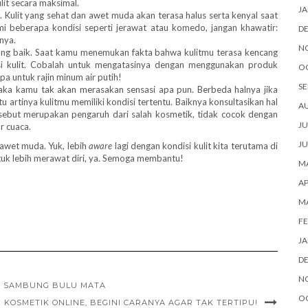
it secara maksimal.
JA
t. Kulit yang sehat dan awet muda akan terasa halus serta kenyal saat
 beberapa kondisi seperti jerawat atau komedo, jangan khawatir:
D
nya.
N
i yang baik. Saat kamu menemukan fakta bahwa kulitmu terasa kencang
asi kulit. Cobalah untuk mengatasinya dengan menggunakan produk
O
pa untuk rajin minum air putih!
SE
maka kamu tak akan merasakan sensasi apa pun. Berbeda halnya jika
itu artinya kulitmu memiliki kondisi tertentu. Baiknya konsultasikan hal
A
tersebut merupakan pengaruh dari salah kosmetik, tidak cocok dengan
JU
r cuaca.
JU
 awet muda. Yuk, lebih
aware
lagi dengan kondisi kulit kita terutama di
tuk lebih merawat diri, ya. Semoga membantu!
MA
AP
M
FE
JA
D
N
M SAMBUNG BULU MATA
O
 KOSMETIK ONLINE, BEGINI CARANYA AGAR TAK TERTIPU!