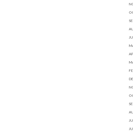
N
O
SE
A
JU
MA
AP
M
FE
D
N
O
SE
A
JU
JU