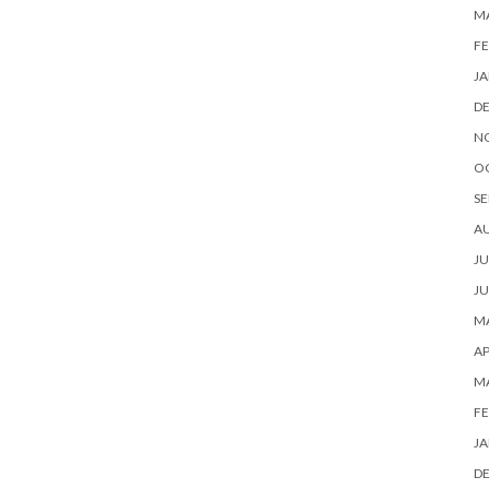
M
FE
JA
D
N
O
SE
A
JU
JU
MA
AP
M
FE
JA
D