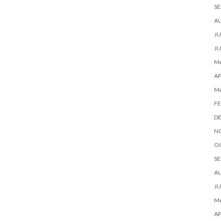
SE
A
JU
JU
MA
AP
M
FE
D
N
O
SE
A
JU
MA
AP