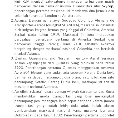
kini, KLM menjadi satu-satunya maskapai tertua yang masih
beroperasi dengan nama orisinilnya. Dilansir dari situs
Skycop
,
penerbangan pertama maskapai ini membawa dua jurnalis dan
sejumlah koran dari London ke Amsterdam.
Avianca. Dengan nama awal Sociedad Colombo Alemana de
Transportes Aéreos (disingkat SCANDTA), maskapai ini dibentuk
oleh imigran-imigran Jerman yang tinggal di Colombia, Amerika
Serikat pada tahun 1919. Maskapai ini juga merupakan
perusahaan penerbang pertama di Amerika Serikat dan
beroperasi hingga Perang Dunia ke-II, sebelum akhirnya
bergabung dengan maskapai nasional Colombia dan berubah
menjadi Avianca.
Qantas. Queensland and Northern Territory Aerial Services
adalah kepanjangan dari Quantas, yang didirikan pada tahun
1920. Penerbangan pertama Quantas menggunakan pesawat
Avro 504
biplane
, yang sudah ada sebelum Perang Dunia ke-I,
dan hanya dapat mengangkut dua orang: satu pilot dan satu
penumpang. Setelah Perang Dunia ke-II, maskapai ini adalah
maskapai nasional Australia.
Aeroflot. Sebagai negara dengan wilayah daratan terluas, Rusia
membutuhkan moda transportasi yang bisa mengangkut
penumpang-penumpangnya lebih cepat daripada kereta (moda
transportasi yang sudah lebih dulu ada). Itulah alasan
pembentukan maskapai nasional yang mulanya bernama
Dobrolet ini pada tahun 1932. Penerbangan pertama Dobrolet