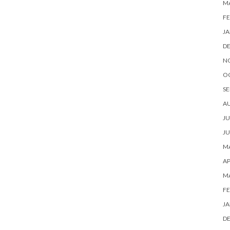
M
FE
JA
D
N
O
SE
A
JU
JU
MA
AP
M
FE
JA
D