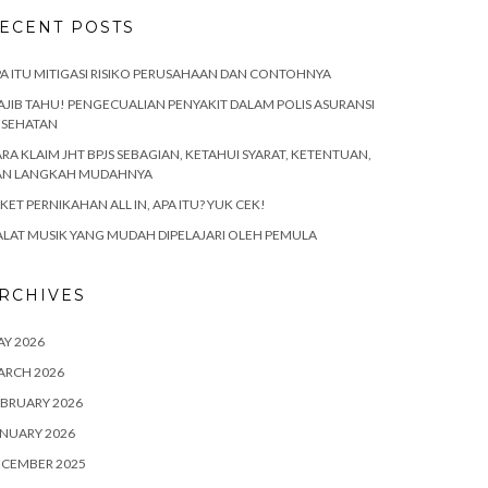
ECENT POSTS
A ITU MITIGASI RISIKO PERUSAHAAN DAN CONTOHNYA
JIB TAHU! PENGECUALIAN PENYAKIT DALAM POLIS ASURANSI
ESEHATAN
RA KLAIM JHT BPJS SEBAGIAN, KETAHUI SYARAT, KETENTUAN,
AN LANGKAH MUDAHNYA
KET PERNIKAHAN ALL IN, APA ITU? YUK CEK!
ALAT MUSIK YANG MUDAH DIPELAJARI OLEH PEMULA
RCHIVES
Y 2026
ARCH 2026
BRUARY 2026
NUARY 2026
ECEMBER 2025