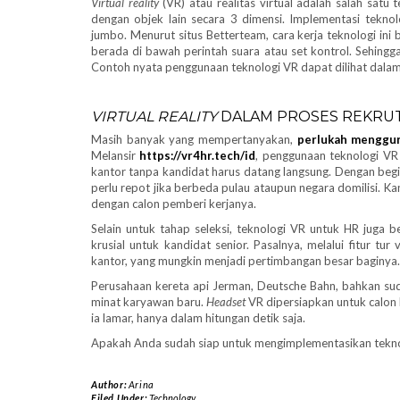
Virtual reality
(VR) atau realitas virtual adalah salah sat
dengan objek lain secara 3 dimensi. Implementasi tekno
jumbo. Menurut situs Betterteam, cara kerja teknologi ini 
berada di bawah perintah suara atau set kontrol. Sehingga,
Contoh nyata penggunaan teknologi VR dapat dilihat dala
VIRTUAL REALITY
DALAM PROSES REKRU
Masih banyak yang mempertanyakan,
perlukah menggu
Melansir
https://vr4hr.tech/id
, penggunaan teknologi VR
kantor tanpa kandidat harus datang langsung. Dengan beg
perlu repot jika berbeda pulau ataupun negara domilisi. Kan
dengan calon pemberi kerjanya.
Selain untuk tahap seleksi, teknologi VR untuk HR juga b
krusial untuk kandidat senior. Pasalnya, melalui fitur tur 
kantor, yang mungkin menjadi pertimbangan besar baginya.
Perusahaan kereta api Jerman, Deutsche Bahn, bahkan su
minat karyawan baru.
Headset
VR dipersiapkan untuk calon 
ia lamar, hanya dalam hitungan detik saja.
Apakah Anda sudah siap untuk mengimplementasikan tekno
Author:
Arina
Filed Under:
Technology