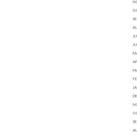
N
O
SE
A
JU
JU
MA
AP
M
FE
JA
D
N
O
SE
A