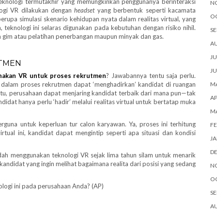
u teknologi termutakhir yang memungkinkan penggunanya berinteraksi
N
logi VR dilakukan dengan
headset
yang berbentuk seperti kacamata
O
berupa simulasi skenario kehidupan nyata dalam realitas virtual, yang
 teknologi ini selaras digunakan pada kebutuhan dengan risiko nihil.
SE
m gim atau pelatihan penerbangan maupun minyak dan gas.
A
JU
TMEN
JU
nakan VR untuk proses rekrutmen
? Jawabannya tentu saja perlu.
 dalam proses rekrutmen dapat ‘menghadirkan’ kandidat di ruangan
MA
itu, perusahaan dapat menjaring kandidat terbaik dari mana pun—tak
AP
didat hanya perlu ‘hadir’ melalui realitas virtual untuk bertatap muka
M
erguna untuk keperluan tur calon karyawan. Ya, proses ini terhitung
FE
virtual ini, kandidat dapat mengintip seperti apa situasi dan kondisi
JA
D
dah menggunakan teknologi VR sejak lima tahun silam untuk menarik
kandidat yang ingin melihat bagaimana realita dari posisi yang sedang
N
O
logi ini pada perusahaan Anda? (AP)
SE
A