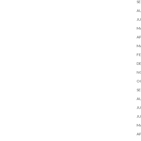
SE
A
JU
MA
AP
M
FE
D
N
O
SE
A
JU
JU
MA
AP