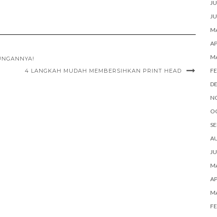
JU
JU
MA
AP
M
TUNGANNYA!
FE
4 LANGKAH MUDAH MEMBERSIHKAN PRINT HEAD
D
N
O
SE
A
JU
MA
AP
M
FE