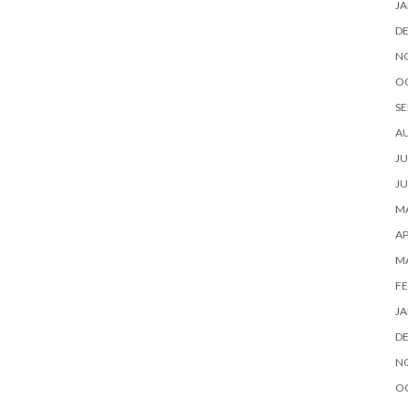
JA
D
N
O
SE
A
JU
JU
MA
AP
M
FE
JA
D
N
O