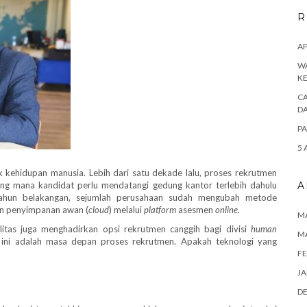
R
AP
WA
K
CA
D
PA
5 
kehidupan manusia. Lebih dari satu dekade lalu, proses rekrutmen
yang mana kandidat perlu mendatangi gedung kantor terlebih dahulu
A
tahun belakangan, sejumlah perusahaan sudah mengubah metode
n penyimpanan awan (
cloud
) melalui
platform
asesmen
online.
MA
litas juga menghadirkan opsi rekrutmen canggih bagi divisi
human
M
ini adalah masa depan proses rekrutmen. Apakah teknologi yang
FE
JA
D