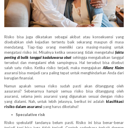
Risiko bisa juga dikatakan sebagai akibat atau konsekuensi yang
disebabkan oleh kejadian tertentu baik sekarang maupun di masa
mendatang. Tiap-tiap orang memiliki cara masing-masing untuk
mengatasi risiko ini. Misalnya ketika seseorang tidak mengetahui
fakta
penting di balik tanggal kadaluwarsa obat
sehingga mengabaikan tanggal
tersebut dan mengalami efek sampingnya. Hal tersebut bisa disebut
salah satu risiko. Ketika risiko terjadi, maka mengajukan
Allianz Klaim
asuransi bisa menjadi cara paling tepat untuk menghindarkan Anda dari
kerugian finansial.
Namun apakah semua risiko sudah pasti akan ditanggung oleh
aasuransi? Sebenarnya hampir semua risiko bisa ditanggung oleh
asuransi, selama jenis asuransi yang digunakan sesuai dengan risiko
yang dialami. Nah, untuk lebih jelasnya, berikut ini adalah
klasifikasi
risiko dalam asuransi
yang harus diketahui!
Speculative risk
Risiko spekulatif tandanya belum pasti. Risiko ini bisa benar-benar
terjadi tapi bisa juga tidak terjadi. Contoh sederhana terkait dengan