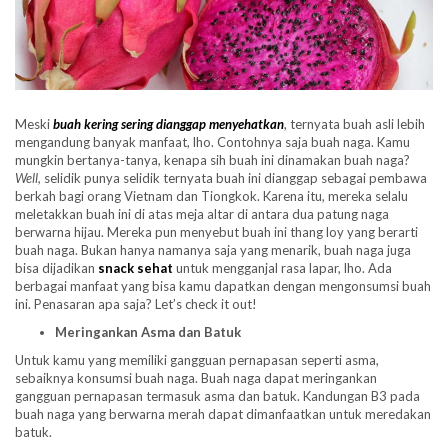
Meski
buah kering sering dianggap menyehatkan
, ternyata buah asli lebih
mengandung banyak manfaat, lho. Contohnya saja buah naga. Kamu
mungkin bertanya-tanya, kenapa sih buah ini dinamakan buah naga?
Well,
selidik punya selidik ternyata buah ini dianggap sebagai pembawa
berkah bagi orang Vietnam dan Tiongkok. Karena itu, mereka selalu
meletakkan buah ini di atas meja altar di antara dua patung naga
berwarna hijau. Mereka pun menyebut buah ini thang loy yang berarti
buah naga. Bukan hanya namanya saja yang menarik, buah naga juga
bisa dijadikan
snack sehat
untuk mengganjal rasa lapar, lho. Ada
berbagai manfaat yang bisa kamu dapatkan dengan mengonsumsi buah
ini. Penasaran apa saja? Let’s check it out!
Meringankan Asma dan Batuk
Untuk kamu yang memiliki gangguan pernapasan seperti asma,
sebaiknya konsumsi buah naga. Buah naga dapat meringankan
gangguan pernapasan termasuk asma dan batuk. Kandungan B3 pada
buah naga yang berwarna merah dapat dimanfaatkan untuk meredakan
batuk.