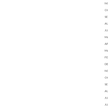
N
O
SE
A
JU
MA
AP
M
FE
D
N
O
SE
A
JU
JU