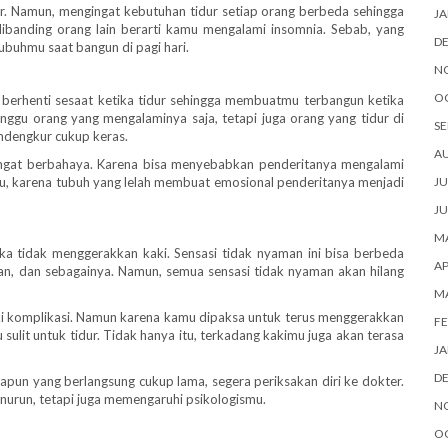
dur. Namun, mengingat kebutuhan tidur setiap orang berbeda sehingga
JA
 dibanding orang lain berarti kamu mengalami insomnia. Sebab, yang
D
ubuhmu saat bangun di pagi hari.
N
O
berhenti sesaat ketika tidur sehingga membuatmu terbangun ketika
ggu orang yang mengalaminya saja, tetapi juga orang yang tidur di
SE
ndengkur cukup keras.
A
sangat berbahaya. Karena bisa menyebabkan penderitanya mengalami
itu, karena tubuh yang lelah membuat emosional penderitanya menjadi
JU
JU
MA
ka tidak menggerakkan kaki. Sensasi tidak nyaman ini bisa berbeda
AP
an, dan sebagainya. Namun, semua sensasi tidak nyaman akan hilang
M
iki komplikasi. Namun karena kamu dipaksa untuk terus menggerakkan
FE
ulit untuk tidur. Tidak hanya itu, terkadang kakimu juga akan terasa
JA
D
apun yang berlangsung cukup lama, segera periksakan diri ke dokter.
urun, tetapi juga memengaruhi psikologismu.
N
O