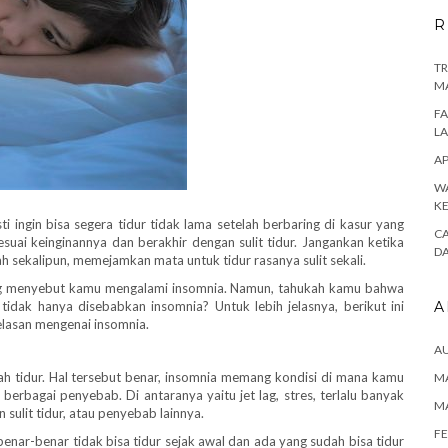
R
TR
M
FA
L
AP
WA
K
i ingin bisa segera tidur tidak lama setelah berbaring di kasur yang
CA
suai keinginannya dan berakhir dengan sulit tidur. Jangankan ketika
D
ah sekalipun, memejamkan mata untuk tidur rasanya sulit sekali.
sung menyebut kamu mengalami insomnia. Namun, tahukah kamu bahwa
r tidak hanya disebabkan insomnia? Untuk lebih jelasnya, berikut ini
A
lasan mengenai insomnia.
A
h tidur. Hal tersebut benar, insomnia memang kondisi di mana kamu
MA
berbagai penyebab. Di antaranya yaitu jet lag, stres, terlalu banyak
M
ulit tidur, atau penyebab lainnya.
FE
enar-benar tidak bisa tidur sejak awal dan ada yang sudah bisa tidur