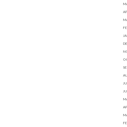
MA
AP
M
FE
JA
D
N
O
SE
A
JU
JU
MA
AP
M
FE