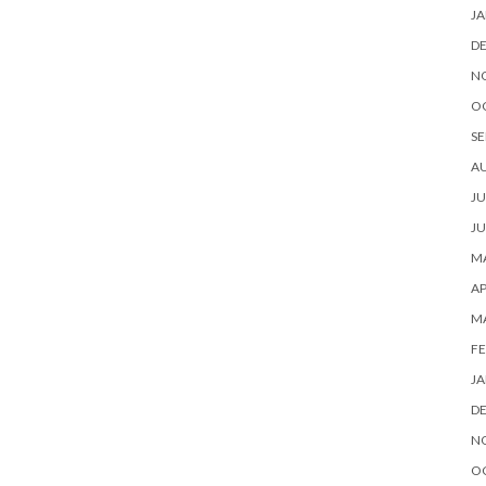
JA
D
N
O
SE
A
JU
JU
MA
AP
M
FE
JA
D
N
O