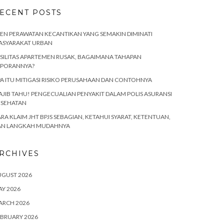
ECENT POSTS
EN PERAWATAN KECANTIKAN YANG SEMAKIN DIMINATI
ASYARAKAT URBAN
SILITAS APARTEMEN RUSAK, BAGAIMANA TAHAPAN
APORANNYA?
A ITU MITIGASI RISIKO PERUSAHAAN DAN CONTOHNYA
JIB TAHU! PENGECUALIAN PENYAKIT DALAM POLIS ASURANSI
ESEHATAN
RA KLAIM JHT BPJS SEBAGIAN, KETAHUI SYARAT, KETENTUAN,
AN LANGKAH MUDAHNYA
RCHIVES
UGUST 2026
Y 2026
ARCH 2026
BRUARY 2026