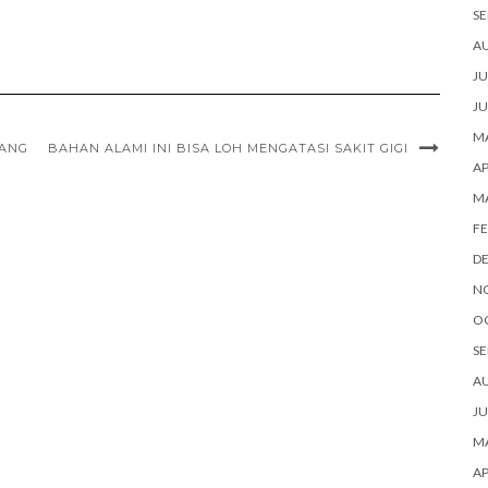
SE
A
JU
JU
MA
KANG
BAHAN ALAMI INI BISA LOH MENGATASI SAKIT GIGI
AP
M
FE
D
N
O
SE
A
JU
MA
AP