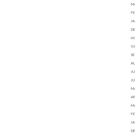
M
FE
JA
D
N
O
SE
A
JU
JU
MA
AP
M
FE
JA
D