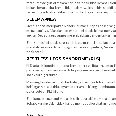
tetapi terbangun di malam hari dan tidak bisa kembali ti
bukan berarti jika kamu tidur dalam waktu lebih sedikit
terpenting adalah kualitas tidurmu dan bagaimana respon t
SLEEP APNEA
Sleep apnea merupakan kondisi di mana napas seseorang 
mengalaminya. Masalah kesehatan ini tidak hanya menggan
sekitar. Sebab sleep apnea menyebabkan penderitanya me
Jika kondisi ini tidak segera diobati, maka dampaknya 
masalah tekanan darah tinggi dan masalah jantung. Selain 
tidak stabil.
RESTLESS LEGS SYNDROME (RLS)
RLS adalah kondisi di mana kamu merasa tidak nyaman ji
pada setiap penderitanya. Ada yang merasa geli, kesemut
saat kaki digerakkan.
Memang kondisi ini tidak berbahaya dan juga tidak memil
kaki agar sensasi tidak nyaman tersebut hilang membuatmu s
pegal setelah RLS hilang.
Jika kamu mengalami masalah sulit tidur akibat masalah ap
Sebab, kurang tidur tidak hanya membuat kesehatanmu men
Author:
Arina